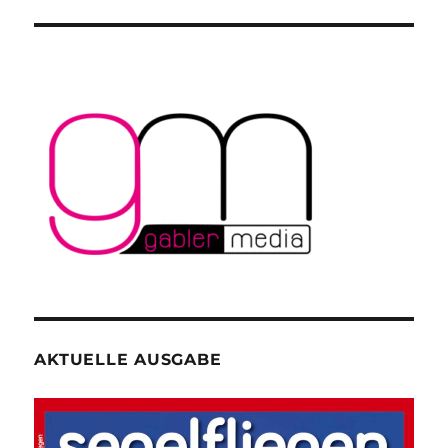
Segelflug-
Weltmeister
am
Start
AKTUELLE AUSGABE