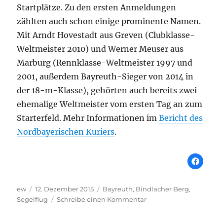
Startplätze. Zu den ersten Anmeldungen
zählten auch schon einige prominente Namen.
Mit Arndt Hovestadt aus Greven (Clubklasse-
Weltmeister 2010) und Werner Meuser aus
Marburg (Rennklasse-Weltmeister 1997 und
2001, außerdem Bayreuth-Sieger von 2014 in
der 18-m-Klasse), gehörten auch bereits zwei
ehemalige Weltmeister vom ersten Tag an zum
Starterfeld. Mehr Informationen im
Bericht des
Nordbayerischen Kuriers
.
Autor
Veröffentlicht
Schlagwörter
ew
12. Dezember 2015
Bayreuth
,
Bindlacher Berg
,
am
zu
Segelflug
Schreibe einen Kommentar
Bayreuth:
Fünf