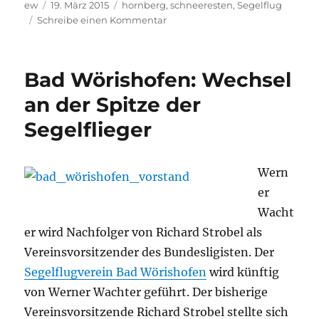
Autor
Veröffentlicht
Schlagwörter
ew
19. März 2015
hornberg
,
schneeresten
,
Segelflug
am
zu
Schreibe einen Kommentar
Start
zwischen
den
Bad Wörishofen: Wechsel
letzten
Schneeresten
an der Spitze der
Segelflieger
Wern
er
Wacht
er wird Nachfolger von Richard Strobel als
Vereinsvorsitzender des Bundesligisten. Der
Segelflugverein Bad Wörishofen
wird künftig
von Werner Wachter geführt. Der bisherige
Vereinsvorsitzende Richard Strobel stellte sich