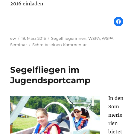
2016 einladen.
Autor
Veröffentlicht
Schlagwörter
ew
19. März 2015
Segelfliegerinnen
,
WSPA
,
WSPA
am
zu
Seminar
Schreibe einen Kommentar
Lust
auf
Segelfliegerinnen-
Segelfliegen im
Abenteuer
im
Jugendsportcamp
Wilden
Westen?
In den
Som
merfe
rien
bietet