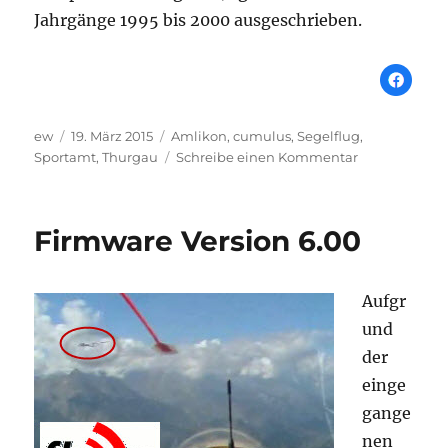
Jahrgänge 1995 bis 2000 ausgeschrieben.
Autor
Veröffentlicht
Schlagwörter
ew
19. März 2015
Amlikon
,
cumulus
,
Segelflug
,
am
zu
Sportamt
,
Thurgau
Schreibe einen Kommentar
Segelfliegen
im
Jugendsport
Firmware Version 6.00
Aufgr
und
der
einge
gange
nen