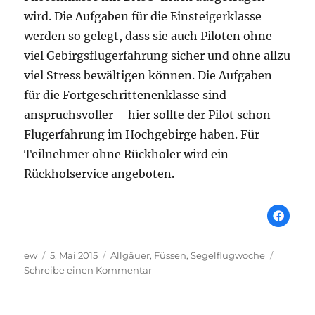
wird. Die Aufgaben für die Einsteigerklasse
werden so gelegt, dass sie auch Piloten ohne
viel Gebirgsflugerfahrung sicher und ohne allzu
viel Stress bewältigen können. Die Aufgaben
für die Fortgeschrittenenklasse sind
anspruchsvoller – hier sollte der Pilot schon
Flugerfahrung im Hochgebirge haben. Für
Teilnehmer ohne Rückholer wird ein
Rückholservice angeboten.
Autor
Veröffentlicht
Schlagwörter
ew
5. Mai 2015
Allgäuer
,
Füssen
,
Segelflugwoche
am
zu
Schreibe einen Kommentar
Allgäuer
Segelflugwoche
2015