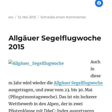
Autor
Veröffentlicht
zu
ew
12. Mai 2015
Schreibe einen Kommentar
am
Einmal
im
Leben
Allgäuer Segelflugwoche
2015
Auch
in
diese
m Jahr wird wieder die
Allgäuer Segelflugwoche
ausgetragen, und zwar vom 23. bis 30. Mai
(Pfingstmontagswoche). Das ist ein lockerer
Wettbewerb in den Alpen, der in zwei
Pilotenklasse mit DAeC-Index ausgetragen