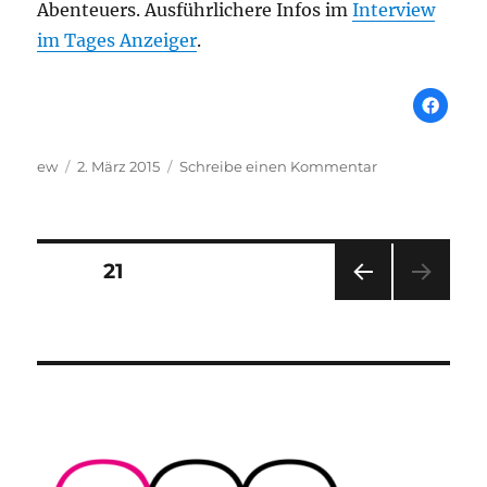
Abenteuers. Ausführlichere Infos im
Interview
im Tages Anzeiger
.
Autor
Veröffentlicht
zu
ew
2. März 2015
Schreibe einen Kommentar
am
Rekordpilot
Ohlmann
spricht
über
Seitennummerierung
SEITE
21
Piccards
Solar
VOR
der
Impulse.
HERI
GE
Beiträge
SEIT
E