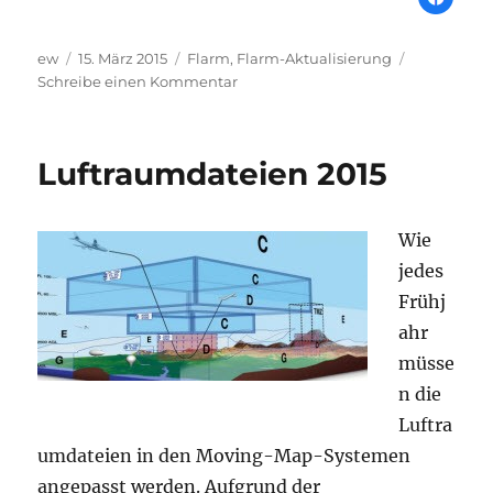
Autor
Veröffentlicht
Schlagwörter
ew
15. März 2015
Flarm
,
Flarm-Aktualisierung
am
zu
Schreibe einen Kommentar
Firmware
Version
6.00
Luftraumdateien 2015
Wie
jedes
Frühj
ahr
müsse
n die
Luftra
umdateien in den Moving-Map-Systemen
angepasst werden. Aufgrund der