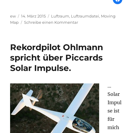
Autor
Veröffentlicht
Schlagwörter
ew
14. März 2015
Luftraum
,
Luftraumdatei
,
Moving
am
zu
Map
Schreibe einen Kommentar
Luftraumdateien
2015
Rekordpilot Ohlmann
spricht über Piccards
Solar Impulse.
…
Solar
Impul
se ist
für
mich