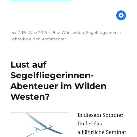
Autor
Veröffentlicht
Schlagwörter
ew
19. März 2015
Bad Wörishofen
,
Segelflugverein
am
zu
Schreibe einen Kommentar
Bad
Wörishofen:
Wechsel
Lust auf
an
der
Segelfliegerinnen-
Spitze
Abenteuer im Wilden
der
Segelflieger
Westen?
In diesem Sommer
findet das
alljährliche Seminar