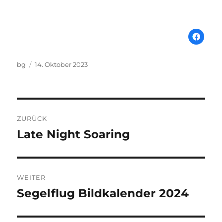
Autor
Veröffentlicht
bg
14. Oktober 2023
am
Beitragsnavigation
ZURÜCK
Late Night Soaring
Vorheriger
Beitrag:
WEITER
Segelflug Bildkalender 2024
Nächster
Beitrag: