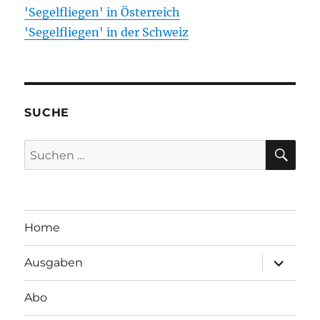
'Segelfliegen' in Österreich
'Segelfliegen' in der Schweiz
SUCHE
SU
Suchen
nach:
Home
Unterme
Ausgaben
öffnen
Abo