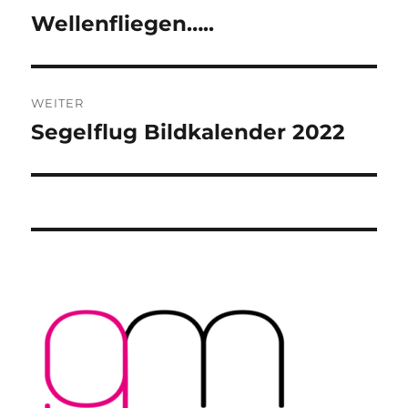
Wellenfliegen…..
Vorheriger
Beitrag:
WEITER
Segelflug Bildkalender 2022
Nächster
Beitrag: