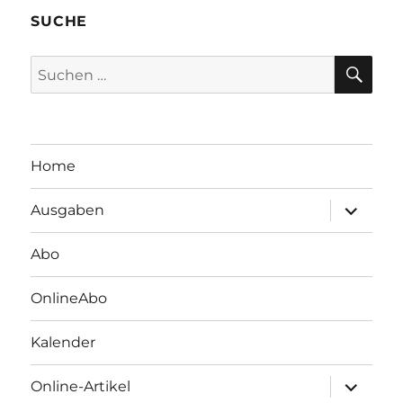
SUCHE
SU
Suchen
nach:
Home
Unterme
Ausgaben
öffnen
Abo
OnlineAbo
Kalender
Unterme
Online-Artikel
öffnen