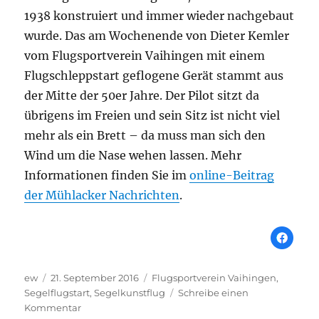
1938 konstruiert und immer wieder nachgebaut
wurde. Das am Wochenende von Dieter Kemler
vom Flugsportverein Vaihingen mit einem
Flugschleppstart geflogene Gerät stammt aus
der Mitte der 50er Jahre. Der Pilot sitzt da
übrigens im Freien und sein Sitz ist nicht viel
mehr als ein Brett – da muss man sich den
Wind um die Nase wehen lassen. Mehr
Informationen finden Sie im
online-Beitrag
der Mühlacker Nachrichten
.
Autor
Veröffentlicht
Schlagwörter
ew
21. September 2016
Flugsportverein Vaihingen
,
am
Segelflugstart
,
Segelkunstflug
Schreibe einen
zu
Kommentar