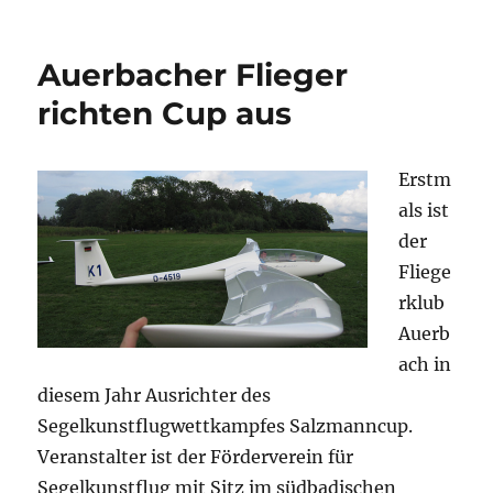
Mühlacker:
Piloten
begeistern
Auerbacher Flieger
mit
Kunstflügen
richten Cup aus
Erstm
als ist
der
Fliege
rklub
Auerb
ach in
diesem Jahr Ausrichter des
Segelkunstflugwettkampfes Salzmanncup.
Veranstalter ist der Förderverein für
Segelkunstflug mit Sitz im südbadischen