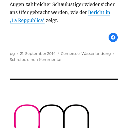
Augen zahlreicher Schaulustiger wieder sicher
ans Ufer gebracht werden, wie der
Bericht in
‚La Reppublica‘
zeigt.
Autor
Veröffentlicht
Schlagwörter
pg
21. September 2014
Comersee
,
Wasserlandung
am
zu
Schreibe einen Kommentar
Auch
in
Italien
wird
gewassert.