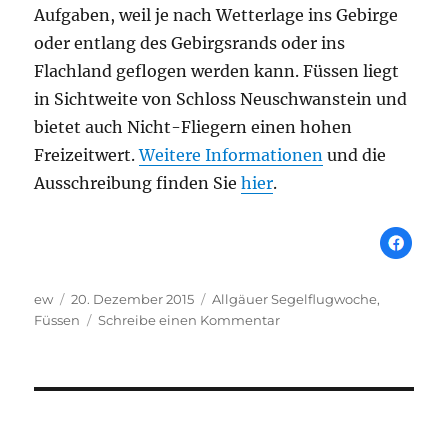
Aufgaben, weil je nach Wetterlage ins Gebirge
oder entlang des Gebirgsrands oder ins
Flachland geflogen werden kann. Füssen liegt
in Sichtweite von Schloss Neuschwanstein und
bietet auch Nicht-Fliegern einen hohen
Freizeitwert.
Weitere Informationen
und die
Ausschreibung finden Sie
hier
.
Autor
Veröffentlicht
Schlagwörter
ew
20. Dezember 2015
Allgäuer Segelflugwoche
,
am
zu
Füssen
Schreibe einen Kommentar
Allgäuer
Segelflugwoche
2016