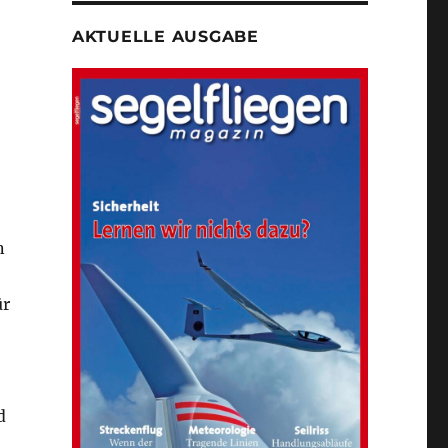
AKTUELLE AUSGABE
n
ür
d