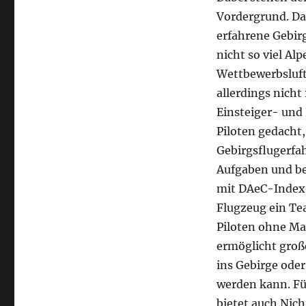
Vordergrund. Da
erfahrene Gebirg
nicht so viel A
Wettbewerbsluft
allerdings nicht
Einsteiger- und 
Piloten gedacht,
Gebirgsflugerfa
Aufgaben und be
mit DAeC-Index 
Flugzeug ein Tea
Piloten ohne Ma
ermöglicht große
ins Gebirge oder
werden kann. Fü
bietet auch Nic