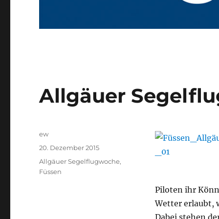
Allgäuer Segelfl
Autor
ew
Veröffentlicht
20. Dezember 2015
am
Schlagwörter
Allgäuer Segelflugwoche
,
Füssen
Piloten ihr Kön
Wetter erlaubt,
Dabei stehen de