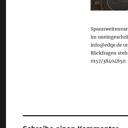
Spannweitenvari
im uneingeschr
info@edqe.de un
Rückfragen steht
0157/38404850.