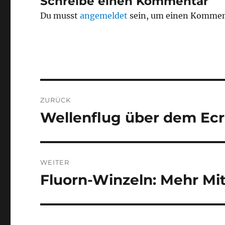
Schreibe einen Kommentar
Du musst
angemeldet
sein, um einen Kommen
Beitragsnavigation
ZURÜCK
Wellenflug über dem Ecr
Vorheriger
Beitrag:
WEITER
Fluorn-Winzeln: Mehr Mit
Nächster
Beitrag: