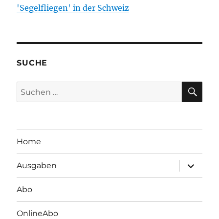
'Segelfliegen' in der Schweiz
SUCHE
SU
Suchen
nach:
Home
Unterme
Ausgaben
öffnen
Abo
OnlineAbo