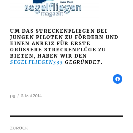
UM DAS STRECKENFLIEGEN BEI
JUNGEN PILOTEN ZU FÖRDERN UND
EINEN ANREIZ FÜR ERSTE
GRÖSSERE STRECKENFLÜGE ZU B
IETEN, HABEN WIR DEN
SEGELFLIEGEN333
GEGRÜNDET
.
Autor
Veröffentlicht
pg
6. Mai 2014
am
Beitragsnavigation
ZURÜCK