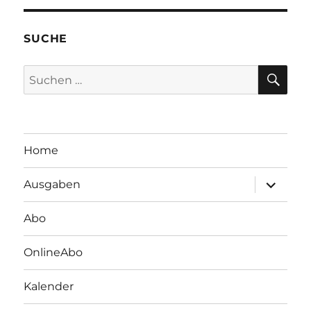
SUCHE
SU
Suchen
nach:
Home
Unterme
Ausgaben
öffnen
Abo
OnlineAbo
Kalender