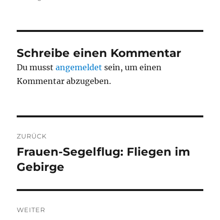
Schreibe einen Kommentar
Du musst
angemeldet
sein, um einen
Kommentar abzugeben.
Beitragsnavigation
ZURÜCK
Frauen-Segelflug: Fliegen im
Vorheriger
Beitrag:
Gebirge
WEITER