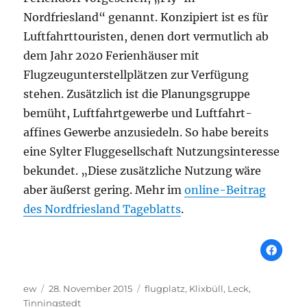
Nordfriesland“ genannt. Konzipiert ist es für
Luftfahrttouristen, denen dort vermutlich ab
dem Jahr 2020 Ferienhäuser mit
Flugzeugunterstellplätzen zur Verfügung
stehen. Zusätzlich ist die Planungsgruppe
bemüht, Luftfahrtgewerbe und Luftfahrt-
affines Gewerbe anzusiedeln. So habe bereits
eine Sylter Fluggesellschaft Nutzungsinteresse
bekundet. „Diese zusätzliche Nutzung wäre
aber äußerst gering. Mehr im
online-Beitrag
des Nordfriesland Tageblatts
.
Autor
Veröffentlicht
Schlagwörter
ew
28. November 2015
flugplatz
,
Klixbüll
,
Leck
,
am
Tinningstedt