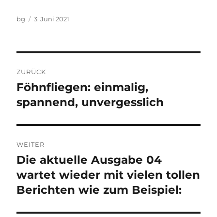
Autor
Veröffentlicht
bg
3. Juni 2021
am
Beitragsnavigation
ZURÜCK
Föhnfliegen: einmalig,
Vorheriger
Beitrag:
spannend, unvergesslich
WEITER
Die aktuelle Ausgabe 04
Nächster
Beitrag:
wartet wieder mit vielen tollen
Berichten wie zum Beispiel: