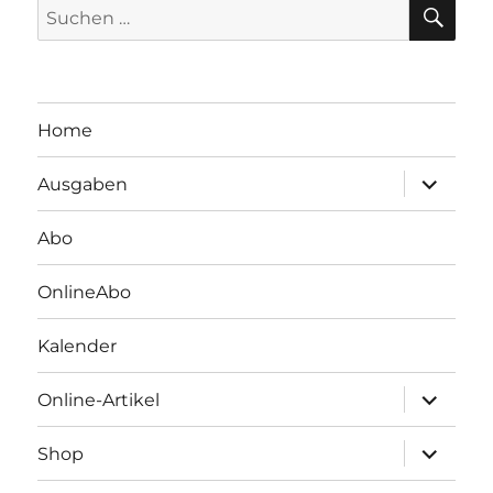
SU
Suchen
nach:
Home
Unterme
Ausgaben
öffnen
Abo
OnlineAbo
Kalender
Unterme
Online-Artikel
öffnen
Unterme
Shop
öffnen