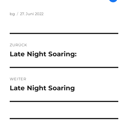
Autor
Veröffentlicht
bg
27. Juni 2022
am
Beitragsnavigation
ZURÜCK
Late Night Soaring:
Vorheriger
Beitrag:
WEITER
Late Night Soaring
Nächster
Beitrag: