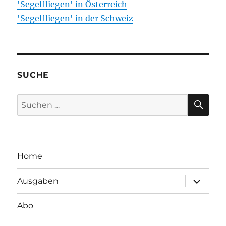
'Segelfliegen' in Österreich
'Segelfliegen' in der Schweiz
SUCHE
SU
Suchen
nach:
Home
Unterme
Ausgaben
öffnen
Abo