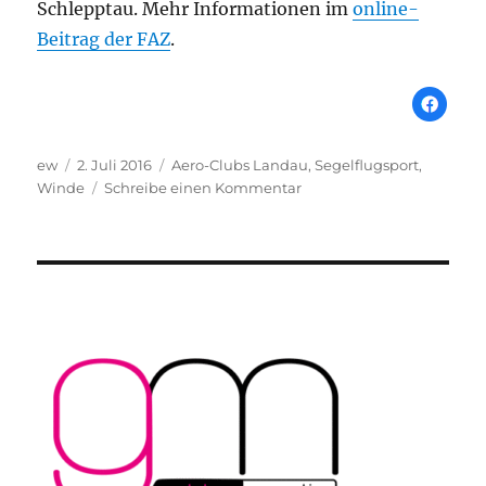
Schlepptau. Mehr Informationen im
online-
Beitrag der FAZ
.
Autor
Veröffentlicht
Schlagwörter
ew
2. Juli 2016
Aero-Clubs Landau
,
Segelflugsport
,
am
zu
Winde
Schreibe einen Kommentar
Im
Aufwind
gleiten