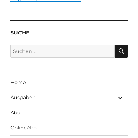
SUCHE
SU
Suchen
nach:
Home
Unterme
Ausgaben
öffnen
Abo
OnlineAbo