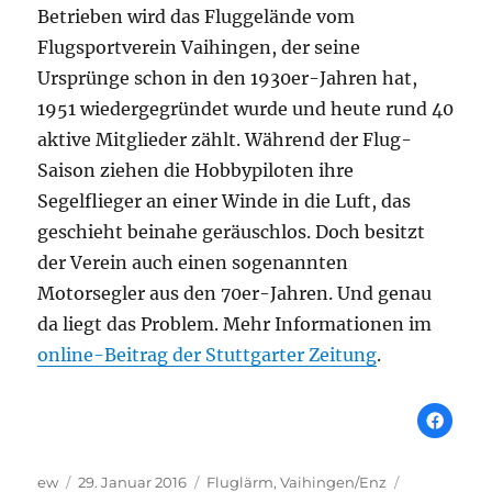
Betrieben wird das Fluggelände vom
Flugsportverein Vaihingen, der seine
Ursprünge schon in den 1930er-Jahren hat,
1951 wiedergegründet wurde und heute rund 40
aktive Mitglieder zählt. Während der Flug-
Saison ziehen die Hobbypiloten ihre
Segelflieger an einer Winde in die Luft, das
geschieht beinahe geräuschlos. Doch besitzt
der Verein auch einen sogenannten
Motorsegler aus den 70er-Jahren. Und genau
da liegt das Problem. Mehr Informationen im
online-Beitrag der Stuttgarter Zeitung
.
Autor
Veröffentlicht
Schlagwörter
ew
29. Januar 2016
Fluglärm
,
Vaihingen/Enz