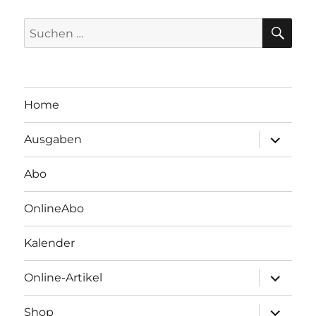
SU
Suchen
nach:
Home
Unterme
Ausgaben
öffnen
Abo
OnlineAbo
Kalender
Unterme
Online-Artikel
öffnen
Unterme
Shop