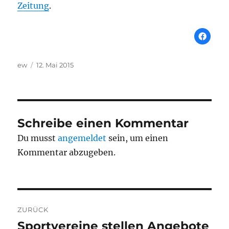
Zeitung
.
Autor
Veröffentlicht
ew
12. Mai 2015
am
Schreibe einen Kommentar
Du musst
angemeldet
sein, um einen
Kommentar abzugeben.
Beitragsnavigation
ZURÜCK
Sportvereine stellen Angebote
Vorheriger