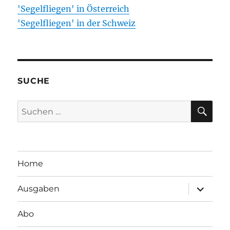
'Segelfliegen' in Österreich
'Segelfliegen' in der Schweiz
SUCHE
SU
Suchen
nach:
Home
Unterme
Ausgaben
öffnen
Abo