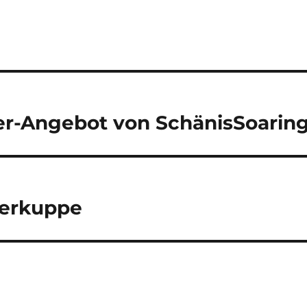
er-Angebot von SchänisSoarin
serkuppe