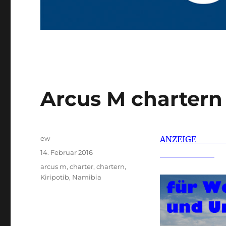
Arcus M chartern
Autor
ew
A
Veröffentlicht
14. Februar 2016
am
Schlagwörter
arcus m
,
charter
,
chartern
,
Kiripotib
,
Namibia