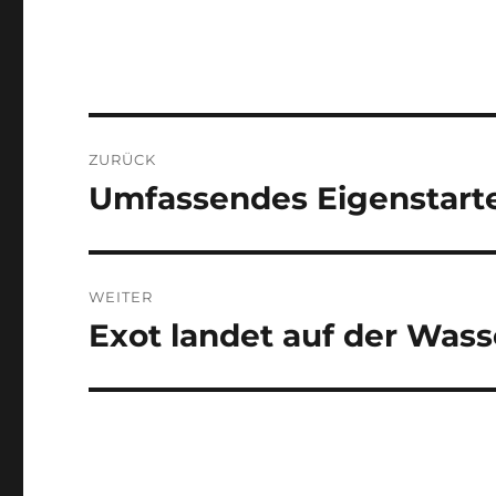
Beitragsnavigation
ZURÜCK
Umfassendes Eigenstart
Vorheriger
Beitrag:
WEITER
Exot landet auf der Was
Nächster
Beitrag: